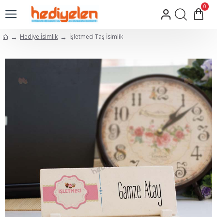
0
Hediye İsimlik
İşletmeci Taş İsimlik