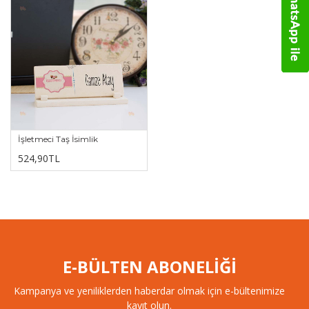
İşletmeci Taş İsimlik
524,90TL
E-BÜLTEN ABONELİĞİ
Kampanya ve yeniliklerden haberdar olmak için e-bültenimize
kayıt olun.