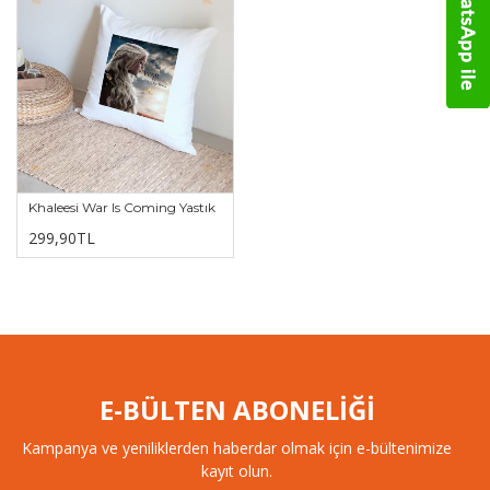
Khaleesi War Is Coming Yastık
299,90TL
E-BÜLTEN ABONELİĞİ
Kampanya ve yeniliklerden haberdar olmak için e-bültenimize
kayıt olun.