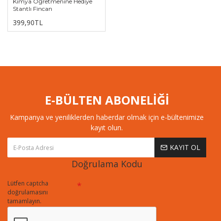
Kimya Öğretmenine Hediye
Stantlı Fincan
399,90TL
E-BÜLTEN ABONELİĞİ
Kampanya ve yeniliklerden haberdar olmak için e-bültenimize
kayıt olun.
KAYIT OL
Doğrulama Kodu
Lütfen captcha
doğrulamasını
tamamlayın.