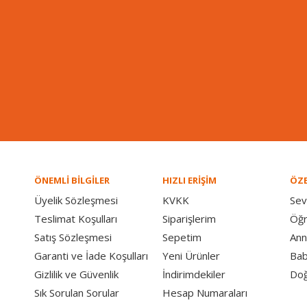
ÖNEMLİ BİLGİLER
HIZLI ERİŞİM
ÖZE
Üyelik Sözleşmesi
KVKK
Sev
Teslimat Koşulları
Siparişlerim
Öğ
Satış Sözleşmesi
Sepetim
Ann
Garanti ve İade Koşulları
Yeni Ürünler
Bab
Gizlilik ve Güvenlik
İndirimdekiler
Doğ
Sık Sorulan Sorular
Hesap Numaraları