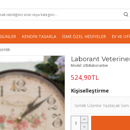
 GÜNLER
KENDIN TASARLA
İSME ÖZEL HEDIYELER
EV VE OF
simlik
Laborant Veteriner
Model:
i284laborantve
524,90TL
Kişiselleştirme