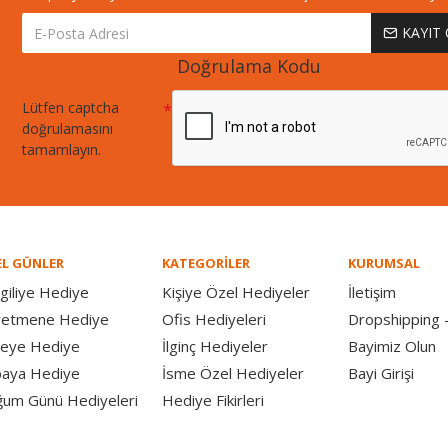
KAYIT
Doğrulama Kodu
Lütfen captcha
doğrulamasını
tamamlayın.
L GÜNLER
KATEGORİLER
KURUMSAL
giliye Hediye
Kişiye Özel Hediyeler
İletişim
retmene Hediye
Ofis Hediyeleri
Dropshipping -
eye Hediye
İlginç Hediyeler
Bayimiz Olun
aya Hediye
İsme Özel Hediyeler
Bayi Girişi
um Günü Hediyeleri
Hediye Fikirleri