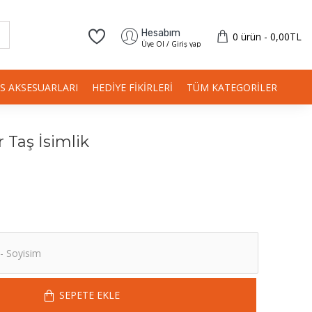
Hesabım
0 ürün - 0,00TL
Üye Ol / Giriş yap
IS AKSESUARLARI
HEDIYE FIKIRLERI
TÜM KATEGORILER
 Taş İsimlik
SEPETE EKLE