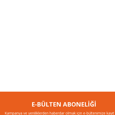
E-BÜLTEN ABONELİĞİ
Kampanya ve yeniliklerden haberdar olmak için e-bültenimize kayıt 