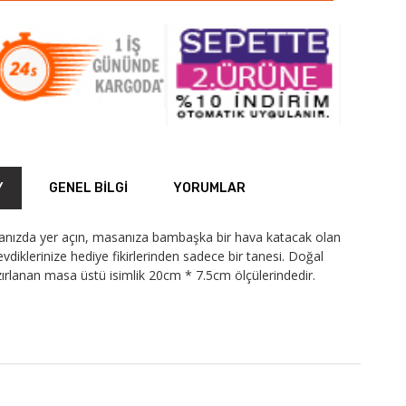
Y
GENEL BILGI
YORUMLAR
sanızda yer açın, masanıza bambaşka bir hava katacak olan
evdiklerinize hediye fikirlerinden sadece bir tanesi. Doğal
zırlanan masa üstü isimlik 20cm * 7.5cm ölçülerindedir.