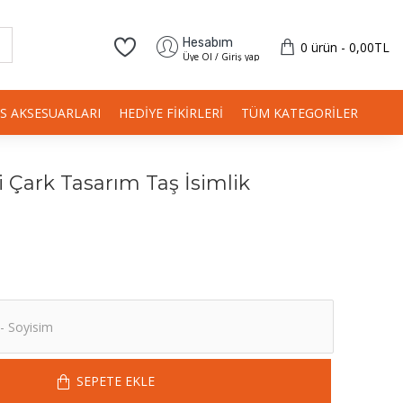
Hesabım
0 ürün - 0,00TL
Üye Ol / Giriş yap
IS AKSESUARLARI
HEDIYE FIKIRLERI
TÜM KATEGORILER
Çark Tasarım Taş İsimlik
SEPETE EKLE