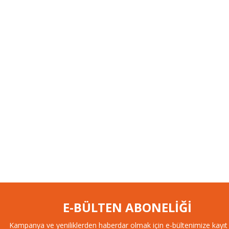
E-BÜLTEN ABONELİĞİ
Kampanya ve yeniliklerden haberdar olmak için e-bültenimize kayıt 