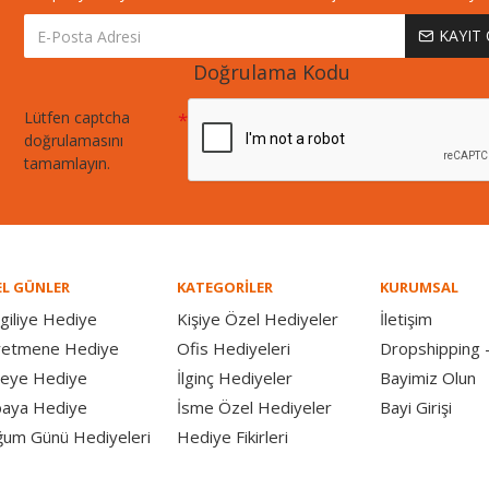
KAYIT
Doğrulama Kodu
Lütfen captcha
doğrulamasını
tamamlayın.
L GÜNLER
KATEGORİLER
KURUMSAL
giliye Hediye
Kişiye Özel Hediyeler
İletişim
retmene Hediye
Ofis Hediyeleri
Dropshipping -
eye Hediye
İlginç Hediyeler
Bayimiz Olun
aya Hediye
İsme Özel Hediyeler
Bayi Girişi
um Günü Hediyeleri
Hediye Fikirleri