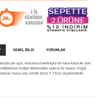
Y
GENEL BILGI
YORUMLAR
sanızda yer açın, masanıza bambaşka bir hava katacak olan
evdiklerinize hediye fikirlerinden sadece bir tanesi. Doğal
zırlanan masa üstü isimlik 20cm * 7.5cm ölçülerindedir.