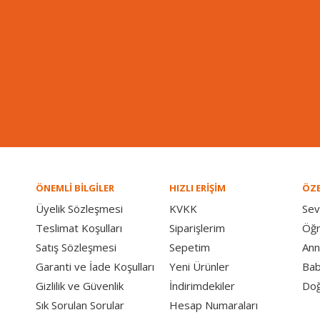
ÖNEMLİ BİLGİLER
HIZLI ERİŞİM
ÖZE
Üyelik Sözleşmesi
KVKK
Sev
Teslimat Koşulları
Siparişlerim
Öğ
Satış Sözleşmesi
Sepetim
Ann
Garanti ve İade Koşulları
Yeni Ürünler
Bab
Gizlilik ve Güvenlik
İndirimdekiler
Doğ
Sık Sorulan Sorular
Hesap Numaraları