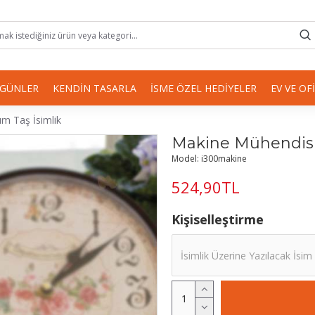
 GÜNLER
KENDIN TASARLA
İSME ÖZEL HEDIYELER
EV VE OF
m Taş İsimlik
Makine Mühendisi 
Model:
i300makine
524,90TL
Kişiselleştirme