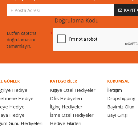
KAYIT
Doğrulama Kodu
Lütfen captcha
doğrulamasını
tamamlayın.
L GÜNLER
KATEGORİLER
KURUMSAL
giliye Hediye
Kişiye Özel Hediyeler
İletişim
retmene Hediye
Ofis Hediyeleri
Dropshipping -
eye Hediye
İlginç Hediyeler
Bayimiz Olun
aya Hediye
İsme Özel Hediyeler
Bayi Girişi
um Günü Hediyeleri
Hediye Fikirleri