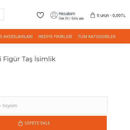
Hesabım
0 ürün - 0,00TL
Üye Ol / Giriş yap
IS AKSESUARLARI
HEDIYE FIKIRLERI
TÜM KATEGORILER
Figür Taş İsimlik
SEPETE EKLE