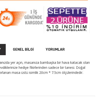
Y
GENEL BILGI
YORUMLAR
sanızda yer açın, masanıza bambaşka bir hava katacak olan
evdiklerinize hediye fikirlerinden sadece bir tanesi. Doğal
zırlanan masa üstü isimlik 20cm * 7.5cm ölçülerindedir.