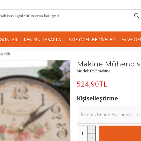
 GÜNLER
KENDIN TASARLA
İSME ÖZEL HEDIYELER
EV VE OF
imlik
Makine Mühendisi 
Model:
i295makine
524,90TL
Kişiselleştirme