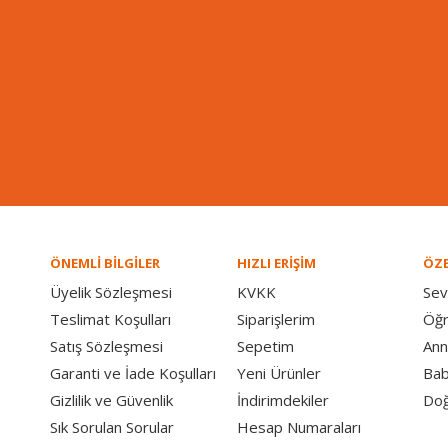
ÖNEMLİ BİLGİLER
HIZLI ERİŞİM
ÖZE
Üyelik Sözleşmesi
KVKK
Sev
Teslimat Koşulları
Siparişlerim
Öğ
Satış Sözleşmesi
Sepetim
Ann
Garanti ve İade Koşulları
Yeni Ürünler
Bab
Gizlilik ve Güvenlik
İndirimdekiler
Doğ
Sık Sorulan Sorular
Hesap Numaraları