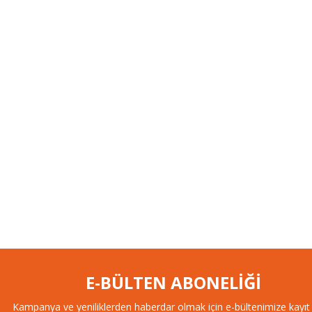
E-BÜLTEN ABONELİĞİ
Kampanya ve yeniliklerden haberdar olmak için e-bültenimize kayıt 