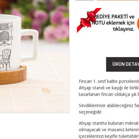
ÜRÜN DETA
Fincan 1. sınıf kalite porselen
Ahşap standı ve kaşığı ile birl
tasarlanan fincan oldukça şık b
Sevdiklerinize alabileceğiniz f
seçeneğidir.
Ahşap stantta bulunan mıknatı
olmayacak ve masanız kirlenme
içeceklerinizi keyifle tüketebilir