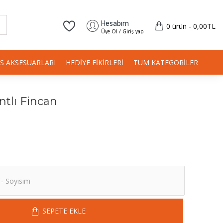
Hesabım
0 ürün - 0,00TL
Üye Ol / Giriş yap
IS AKSESUARLARI
HEDIYE FIKIRLERI
TÜM KATEGORILER
ntlı Fincan
SEPETE EKLE