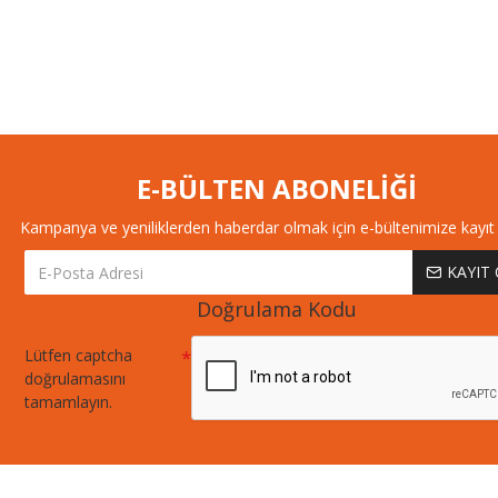
E-BÜLTEN ABONELİĞİ
Kampanya ve yeniliklerden haberdar olmak için e-bültenimize kayıt 
KAYIT
Doğrulama Kodu
Lütfen captcha
doğrulamasını
tamamlayın.