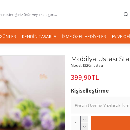
 GÜNLER
KENDIN TASARLA
İSME ÖZEL HEDIYELER
EV VE OF
Mobilya Ustası Sta
Model:
f320mustası
399,90TL
Kişiselleştirme