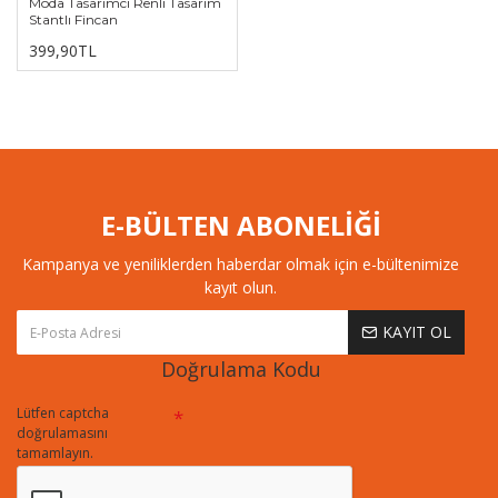
Moda Tasarımcı Renli Tasarım
Stantlı Fincan
399,90TL
E-BÜLTEN ABONELİĞİ
Kampanya ve yeniliklerden haberdar olmak için e-bültenimize
kayıt olun.
KAYIT OL
Doğrulama Kodu
Lütfen captcha
doğrulamasını
tamamlayın.