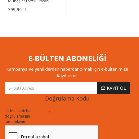
Mübaşir Stantlı Fincan
399,90TL
E-BÜLTEN ABONELİĞİ
Kampanya ve yeniliklerden haberdar olmak için e-bültenimize
kayıt olun.
KAYIT OL
Doğrulama Kodu
Lütfen captcha
doğrulamasını
tamamlayın.