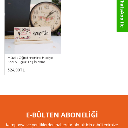
Müzik Öğretmenine Hediye
Kadın Figür Taş İsimlik
524,90TL
E-BÜLTEN ABONELİĞİ
Kampanya ve yeniliklerden haberdar olmak için e-bültenimize