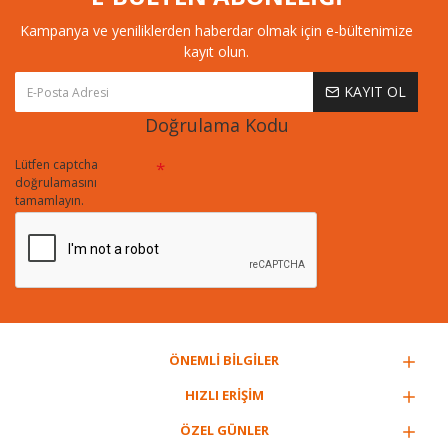
Kampanya ve yeniliklerden haberdar olmak için e-bültenimize
kayıt olun.
KAYIT OL
Doğrulama Kodu
Lütfen captcha
doğrulamasını
tamamlayın.
ÖNEMLİ BİLGİLER
HIZLI ERİŞİM
ÖZEL GÜNLER