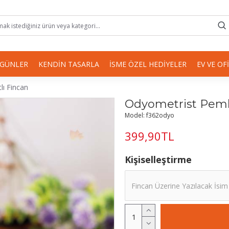
 GÜNLER
KENDIN TASARLA
İSME ÖZEL HEDIYELER
EV VE OF
lı Fincan
Odyometrist Pembe
Model:
f362odyo
399,90TL
Kişiselleştirme