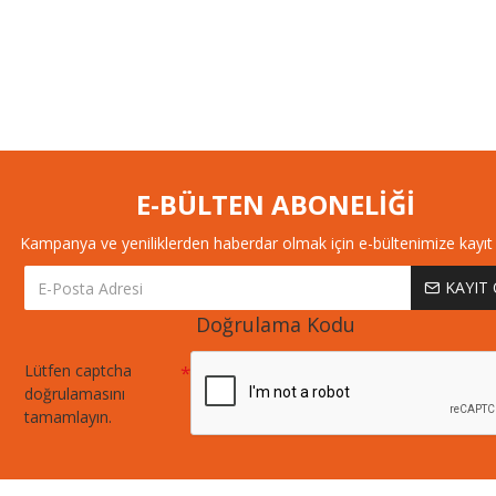
E-BÜLTEN ABONELİĞİ
Kampanya ve yeniliklerden haberdar olmak için e-bültenimize kayıt 
KAYIT
Doğrulama Kodu
Lütfen captcha
doğrulamasını
tamamlayın.