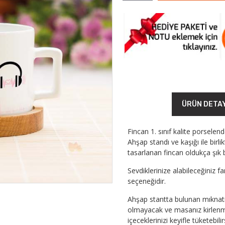
ÜRÜN DETA
Fincan 1. sınıf kalite porselen
Ahşap standı ve kaşığı ile birl
tasarlanan fincan oldukça şık b
Sevdiklerinize alabileceğiniz f
seçeneğidir.
Ahşap stantta bulunan mıknatı
olmayacak ve masanız kirlenme
içeceklerinizi keyifle tüketebilir