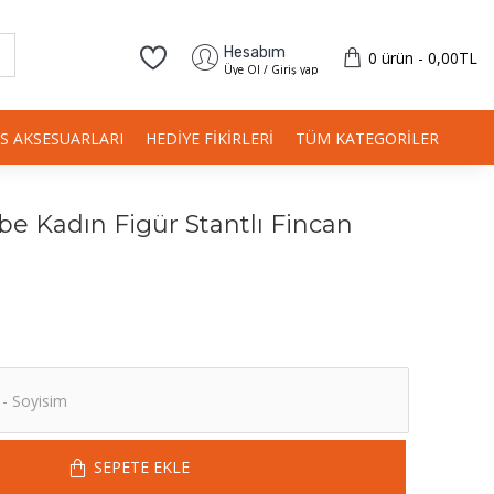
Hesabım
0 ürün - 0,00TL
Üye Ol / Giriş yap
IS AKSESUARLARI
HEDIYE FIKIRLERI
TÜM KATEGORILER
 Kadın Figür Stantlı Fincan
SEPETE EKLE