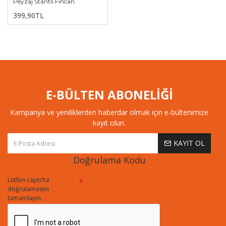
Peyzaj Stantlı Fincan
399,90TL
E-BÜLTEN ABONELİĞİ
Kampanya ve yeniliklerden haberdar olmak için e-bültenimize
kayıt olun.
KAYIT OL
Doğrulama Kodu
Lütfen captcha
doğrulamasını
tamamlayın.