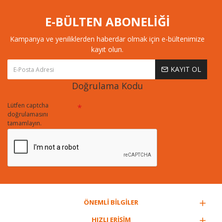
E-BÜLTEN ABONELİĞİ
Kampanya ve yeniliklerden haberdar olmak için e-bültenimize
kayıt olun.
KAYIT OL
Doğrulama Kodu
Lütfen captcha
doğrulamasını
tamamlayın.
ÖNEMLİ BİLGİLER
HIZLI ERİŞİM