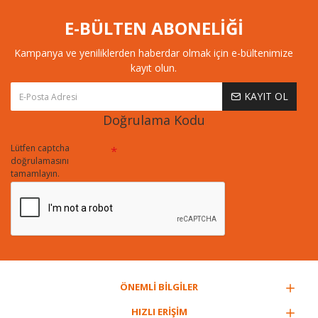
E-BÜLTEN ABONELİĞİ
Kampanya ve yeniliklerden haberdar olmak için e-bültenimize
kayıt olun.
KAYIT OL
Doğrulama Kodu
Lütfen captcha
doğrulamasını
tamamlayın.
ÖNEMLİ BİLGİLER
HIZLI ERİŞİM