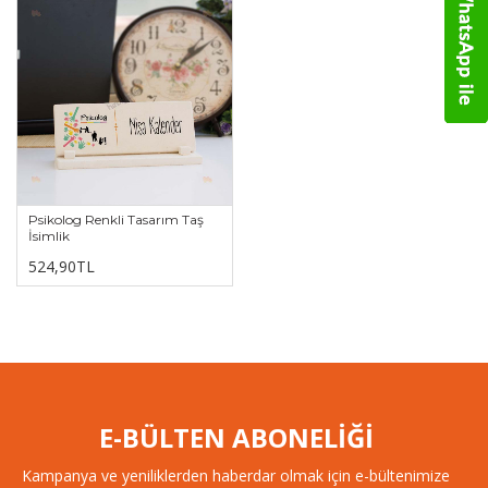
Psikolog Renkli Tasarım Taş
İsimlik
524,90TL
E-BÜLTEN ABONELİĞİ
Kampanya ve yeniliklerden haberdar olmak için e-bültenimize