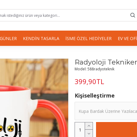
 GÜNLER
KENDIN TASARLA
İSME ÖZEL HEDIYELER
EV VE OF
Radyoloji Teknike
Model:
588radyoteknik
399,90TL
Kişiselleştirme