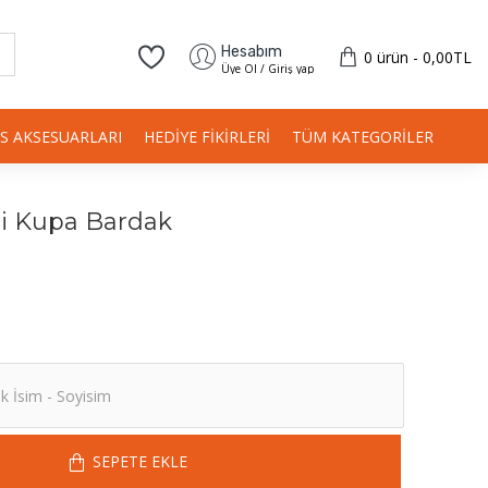
Hesabım
0 ürün - 0,00TL
Üye Ol / Giriş yap
IS AKSESUARLARI
HEDIYE FIKIRLERI
TÜM KATEGORILER
ri Kupa Bardak
SEPETE EKLE