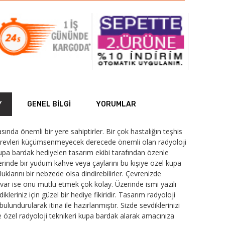
Y
GENEL BILGI
YORUMLAR
sında önemli bir yere sahiptirler. Bir çok hastalığın teşhis
Görevleri küçümsenmeyecek derecede önemli olan radyoloji
 kupa bardak hediyelen tasarım ekibi tarafından özenle
erinde bir yudum kahve veya çaylarını bu kişiye özel kupa
klarını bir nebzede olsa dindirebilirler. Çevrenizde
z var ise onu mutlu etmek çok kolay. Üzerinde ismi yazılı
leriniz için güzel bir hediye fikiridir. Tasarım radyoloji
lundurularak itina ile hazırlanmıştır. Sizde sevdiklerinizi
e özel radyoloji teknikeri kupa bardak alarak amacınıza