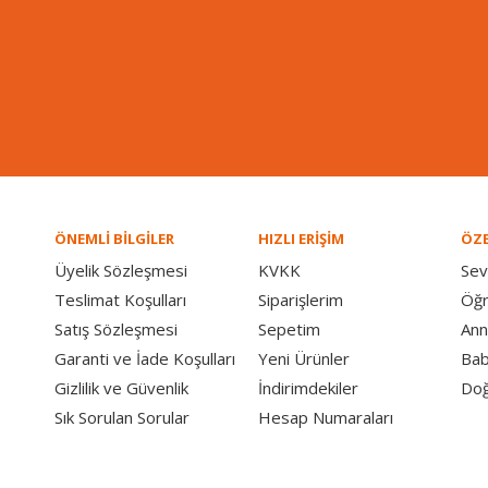
ÖNEMLİ BİLGİLER
HIZLI ERİŞİM
ÖZE
Üyelik Sözleşmesi
KVKK
Sev
Teslimat Koşulları
Siparişlerim
Öğ
Satış Sözleşmesi
Sepetim
Ann
Garanti ve İade Koşulları
Yeni Ürünler
Bab
Gizlilik ve Güvenlik
İndirimdekiler
Doğ
Sık Sorulan Sorular
Hesap Numaraları