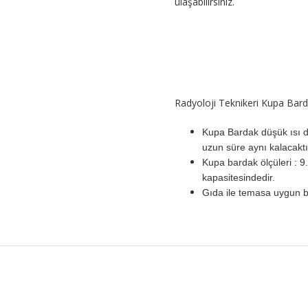
ulaşabilirsiniz.
Radyoloji Teknikeri Kupa Bardak 
Kupa Bardak düşük ısı d
uzun süre aynı kalacaktı
Kupa bardak ölçüleri : 9
kapasitesindedir.
Gıda ile temasa uygun be