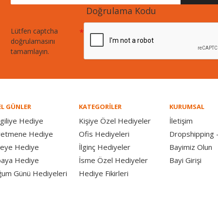
Doğrulama Kodu
Lütfen captcha
doğrulamasını
tamamlayın.
L GÜNLER
KATEGORİLER
KURUMSAL
giliye Hediye
Kişiye Özel Hediyeler
İletişim
retmene Hediye
Ofis Hediyeleri
Dropshipping -
eye Hediye
İlginç Hediyeler
Bayimiz Olun
aya Hediye
İsme Özel Hediyeler
Bayi Girişi
um Günü Hediyeleri
Hediye Fikirleri