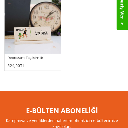
Reprezant Taş İsimlik
524,90TL
E-BÜLTEN ABONELİĞİ
Kampanya ve yeniliklerden haberdar olmak için e-bültenimize
kayıt olun.