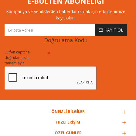
E-BÜLTEN ABONELİĞİ
Kampanya ve yeniliklerden haberdar olmak için e-bültenimize
kayıt olun.
KAYIT OL
Doğrulama Kodu
Lütfen captcha
doğrulamasını
tamamlayın.
ÖNEMLİ BİLGİLER
HIZLI ERİŞİM
ÖZEL GÜNLER