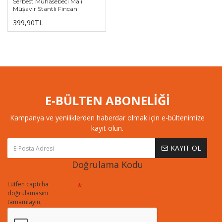
Serbest Muhasebeci Mali
Müşavir Stantlı Fincan
399,90TL
E-BÜLTEN ABONELİĞİ
Kampanya ve yeniliklerden haberdar olmak için e-bültenimize
kayıt olun.
KAYIT OL
Doğrulama Kodu
Lütfen captcha
doğrulamasını
tamamlayın.