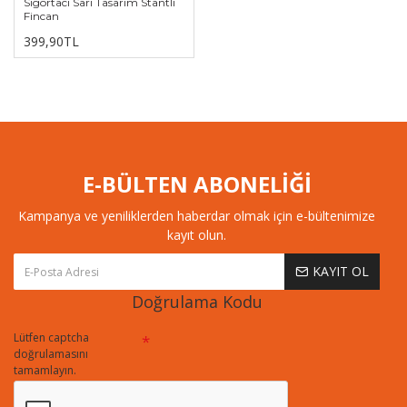
Sigortacı Sarı Tasarım Stantlı
Fincan
399,90TL
E-BÜLTEN ABONELİĞİ
Kampanya ve yeniliklerden haberdar olmak için e-bültenimize
kayıt olun.
KAYIT OL
Doğrulama Kodu
Lütfen captcha
doğrulamasını
tamamlayın.