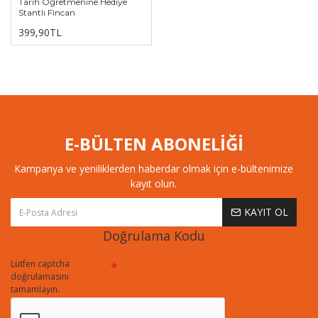
Tarih Öğretmenine Hediye
Stantlı Fincan
399,90TL
E-BÜLTEN ABONELİĞİ
Kampanya ve yeniliklerden haberdar olmak için e-bültenimize
kayıt olun.
KAYIT OL
Doğrulama Kodu
Lütfen captcha
doğrulamasını
tamamlayın.