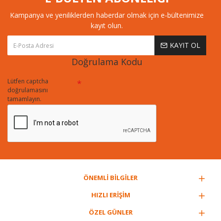
Kampanya ve yeniliklerden haberdar olmak için e-bültenimize
kayıt olun.
KAYIT OL
Doğrulama Kodu
Lütfen captcha
doğrulamasını
tamamlayın.
ÖNEMLİ BİLGİLER
HIZLI ERİŞİM
ÖZEL GÜNLER