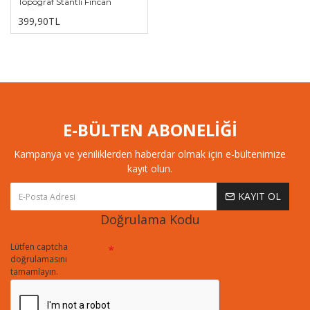
Topograf Stantlı Fincan
399,90TL
E-BÜLTEN ABONELİĞİ
Kampanya ve yeniliklerden haberdar olmak için e-bültenimize
kayıt olun.
KAYIT OL
Doğrulama Kodu
Lütfen captcha
doğrulamasını
tamamlayın.