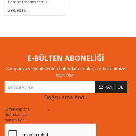
Pembe Tasarım Yastık
299,90TL
E-BÜLTEN ABONELİĞİ
Kampanya ve yeniliklerden haberdar olmak için e-bültenimize
kayıt olun.
KAYIT OL
Doğrulama Kodu
Lütfen captcha
doğrulamasını
tamamlayın.