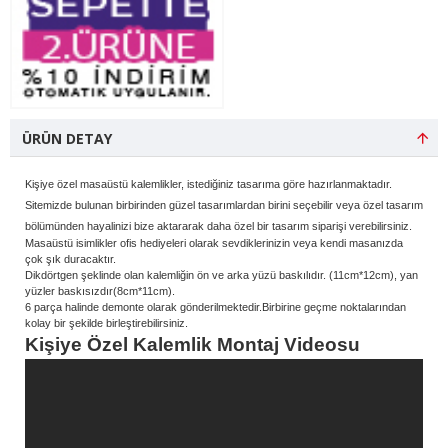
ÜRÜN DETAY
Kişiye özel masaüstü kalemlikler, istediğiniz tasarıma göre hazırlanmaktadır.
Sitemizde bulunan birbirinden güzel tasarımlardan birini seçebilir veya özel tasarım
bölümünden hayalinizi bize aktararak daha özel bir tasarım siparişi verebilirsiniz.
Masaüstü isimlikler ofis hediyeleri olarak sevdiklerinizin veya kendi masanızda
çok şık duracaktır.
Dikdörtgen şeklinde olan kalemliğin ön ve arka yüzü baskılıdır. (11cm*12cm), yan
yüzler baskısızdır(8cm*11cm).
6 parça halinde demonte olarak gönderilmektedir.Birbirine geçme noktalarından
kolay bir şekilde birleştirebilirsiniz.
Kişiye Özel Kalemlik Montaj Videosu