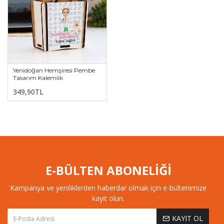
Yenidoğan Hemşiresi Pembe
Tasarım Kalemlik
349,90TL
E-BÜLTEN ABONELİĞİ
Kampanya ve yeniliklerden haberdar olmak için e-bültenimize
kayıt olun.
KAYIT OL