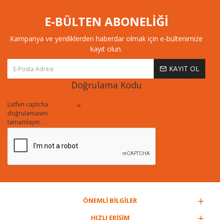
E-BÜLTEN ABONELİĞİ
Kampanya ve yeniliklerden haberdar olmak için e-bültenimize
kayıt olun.
KAYIT OL
Doğrulama Kodu
Lütfen captcha
doğrulamasını
tamamlayın.
ÖNEMLİ BİLGİLER
HIZLI ERİŞİM