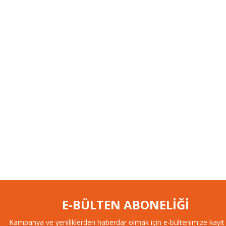
E-BÜLTEN ABONELİĞİ
Kampanya ve yeniliklerden haberdar olmak için e-bültenimize kayıt 