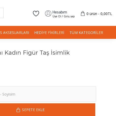
Hesabım
0 ürün - 0,00TL
Üye Ol / Giriş yap
IS AKSESUARLARI
HEDIYE FIKIRLERI
TÜM KATEGORILER
Kadın Figür Taş İsimlik
SEPETE EKLE