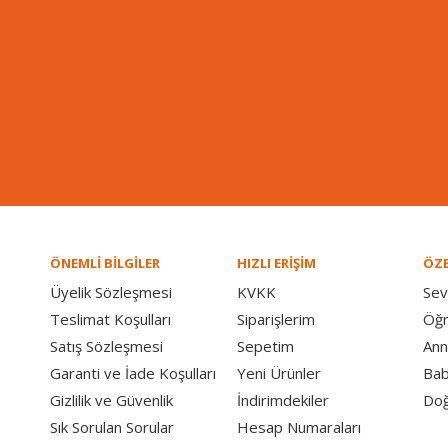
ÖNEMLİ BİLGİLER
HIZLI ERİŞİM
ÖZE
Üyelik Sözleşmesi
KVKK
Sev
Teslimat Koşulları
Siparişlerim
Öğ
Satış Sözleşmesi
Sepetim
Ann
Garanti ve İade Koşulları
Yeni Ürünler
Bab
Gizlilik ve Güvenlik
İndirimdekiler
Doğ
Sık Sorulan Sorular
Hesap Numaraları