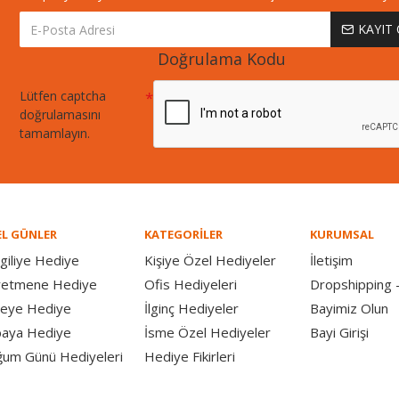
KAYIT
Doğrulama Kodu
Lütfen captcha
doğrulamasını
tamamlayın.
L GÜNLER
KATEGORİLER
KURUMSAL
giliye Hediye
Kişiye Özel Hediyeler
İletişim
retmene Hediye
Ofis Hediyeleri
Dropshipping -
eye Hediye
İlginç Hediyeler
Bayimiz Olun
aya Hediye
İsme Özel Hediyeler
Bayi Girişi
um Günü Hediyeleri
Hediye Fikirleri