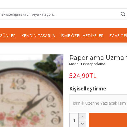
 GÜNLER
KENDIN TASARLA
İSME ÖZEL HEDIYELER
EV VE OF
Raporlama Uzmanı 
Model:
i399raporlama
524,90TL
Kişiselleştirme