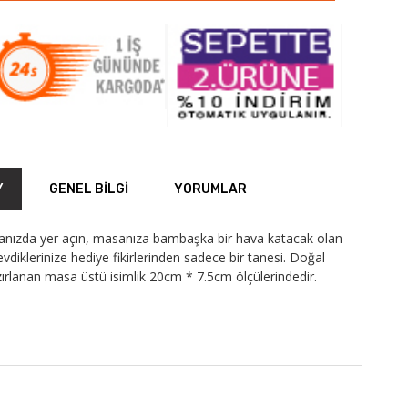
Y
GENEL BILGI
YORUMLAR
sanızda yer açın, masanıza bambaşka bir hava katacak olan
evdiklerinize hediye fikirlerinden sadece bir tanesi. Doğal
zırlanan masa üstü isimlik 20cm * 7.5cm ölçülerindedir.