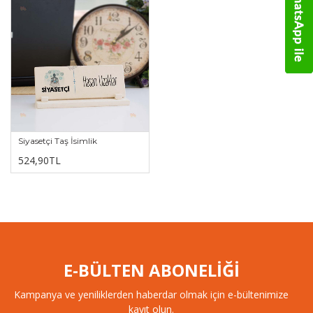
Siyasetçi Taş İsimlik
524,90TL
E-BÜLTEN ABONELİĞİ
Kampanya ve yeniliklerden haberdar olmak için e-bültenimize
kayıt olun.